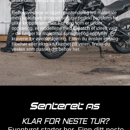
bruke dem utenpå MC-jakken din.
Refleksvestene er laget i pustende og lett materiale
med justerbare stropper som gir perfekt passform for
ulike kroppsstørrelser. For deg som er under
opplæring, er modellene med
L-patch
et ideelt valg
– de sørger for maksimal synlighet og oppfyller
kravene for øvelseskjøring. Enten du ønsker et stilig
tilbehør eller ekstra sikkerhet på veien, finner du
vesten som passer ditt behov her.
KLAR FOR NESTE TUR?
Eventyret starter her. Finn ditt neste