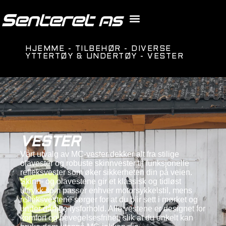
HJEMME
-
TILBEHØR
-
DIVERSE
YTTERTØY & UNDERTØY
-
VESTER
VESTER
Vårt utvalg av MC-vester dekker alt fra stilige
olavester og robuste skinnvester til funksjonelle
refleksvester som øker sikkerheten din på veien.
Skinn- og olavestene gir et klassisk og tidløst
uttrykk som passer enhver motorsykkelstil, mens
refleksvestene sørger for at du blir sett i mørket og
under dårlige lysforhold. Alle vestene er designet for
komfort og bevegelsesfrihet, slik at du enkelt kan