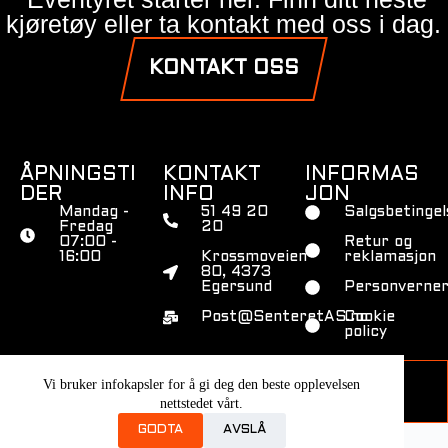
kjøretøy eller ta kontakt med oss i dag.
KONTAKT OSS
ÅPNINGSTI
KONTAKT
INFORMAS
DER
INFO
JON
Mandag -
51 49 20
Salgsbetingel
Fredag
20
07:00 -
Retur og
16:00
Krossmoveien
reklamasjon
80, 4373
Egersund
Personverner
Post@SenteretAS.no
Cookie
policy
© 2026 Younic. All Rights Reserved.
Vi bruker infokapsler for å gi deg den beste opplevelsen
nettstedet vårt.
GODTA
AVSLÅ