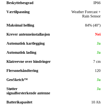
Beskyttelsesgrad
IP66
Værtilpasning
Weather Forecast +
Rain Sensor
Maksimal helling
84% (40°)
Krever antenneinstallasjon
Nei
Automatisk kartlegging
Ja
Automatisk lading
Ja
Klatreevne over hindringer
7 cm
Flersonehåndtering
120
GeoSketch™
Ja
Støtter
Ja
signalforsterkende antenne
Batterikapasitet
10 Ah