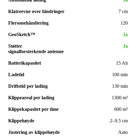
Klatreevne over hindringer
7 cm
Flersonehåndtering
120
GeoSketch™
Ja
Støtter
Ja
signalforsterkende antenne
Batterikapasitet
15 Ah
Ladetid
100 min
Driftstid per lading
130 min
Klippeareal per lading
1300 m²
Klippekapasitet per time
600 m²
Klippehøyde
2–9.5 cm
Justering av klippehøyde
Auto