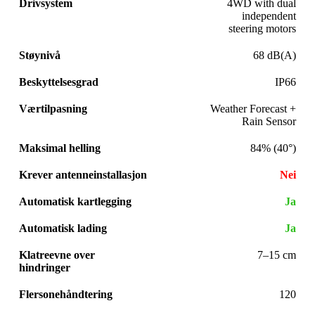
Drivsystem
4WD with dual
independent
steering motors
Støynivå
68 dB(A)
Beskyttelsesgrad
IP66
Værtilpasning
Weather Forecast +
Rain Sensor
Maksimal helling
84% (40°)
Krever antenneinstallasjon
Nei
Automatisk kartlegging
Ja
Automatisk lading
Ja
Klatreevne over
7–15 cm
hindringer
Flersonehåndtering
120