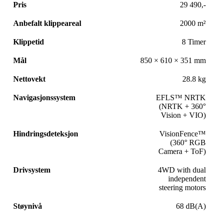
Pris
29 490,-
Anbefalt klippeareal
2000 m²
Klippetid
8 Timer
Mål
850 × 610 × 351 mm
Nettovekt
28.8 kg
Navigasjonssystem
EFLS™ NRTK
(NRTK + 360°
Vision + VIO)
Hindringsdeteksjon
VisionFence™
(360° RGB
Camera + ToF)
Drivsystem
4WD with dual
independent
steering motors
Støynivå
68 dB(A)