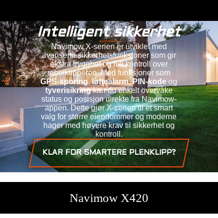
Intelligent sikkerhet
Navimow X-serien er utviklet med
avanserte sikkerhetsfunksjoner som gir
ekstra trygghet og full kontroll over
robotklipperen. Med funksjoner som
GPS-sporing
,
løftealarm, PIN-kode
og
tyverisikring
kan du enkelt overvåke
status og posisjon direkte fra Navimow-
appen. Dette gjør X-serien til et smart
valg for større eiendommer og moderne
hager med høyere krav til sikkerhet og
kontroll.
KLAR FOR SMARTERE PLENKLIPP?
Navimow X420