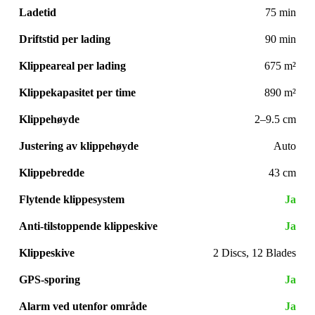
Ladetid
75 min
Driftstid per lading
90 min
Klippeareal per lading
675 m²
Klippekapasitet per time
890 m²
Klippehøyde
2–9.5 cm
Justering av klippehøyde
Auto
Klippebredde
43 cm
Flytende klippesystem
Ja
Anti-tilstoppende klippeskive
Ja
Klippeskive
2 Discs, 12 Blades
GPS-sporing
Ja
Alarm ved utenfor område
Ja