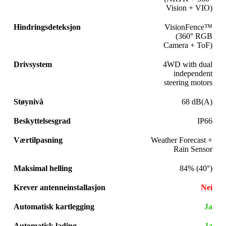
Vision + VIO)
Hindringsdeteksjon
VisionFence™
(360° RGB
Camera + ToF)
Drivsystem
4WD with dual
independent
steering motors
Støynivå
68 dB(A)
Beskyttelsesgrad
IP66
Værtilpasning
Weather Forecast +
Rain Sensor
Maksimal helling
84% (40°)
Krever antenneinstallasjon
Nei
Automatisk kartlegging
Ja
Automatisk lading
Ja