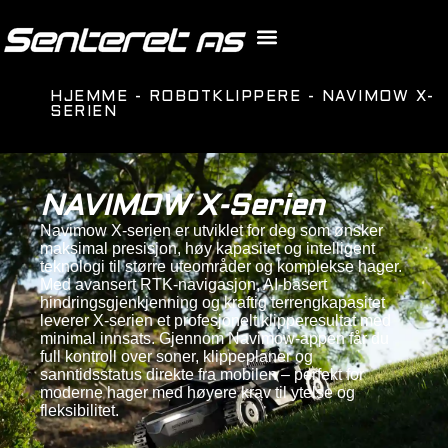
HJEMME
-
ROBOTKLIPPERE
-
NAVIMOW X-
SERIEN
NAVIMOW X-Serien
Navimow X-serien er utviklet for deg som ønsker
maksimal presisjon, høy kapasitet og intelligent
teknologi til større uteområder og komplekse hager.
Med avansert RTK-navigasjon, AI-basert
hindringsgjenkjenning og kraftig terrengkapasitet
leverer X-serien et profesjonelt klipperesultat med
minimal innsats. Gjennom Navimow-appen får du
full kontroll over soner, klippeplaner og
sanntidsstatus direkte fra mobilen – perfekt for
moderne hager med høyere krav til ytelse og
fleksibilitet.