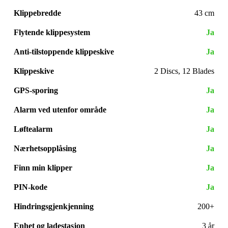
Klippebredde
43 cm
Flytende klippesystem
Ja
Anti-tilstoppende klippeskive
Ja
Klippeskive
2 Discs, 12 Blades
GPS-sporing
Ja
Alarm ved utenfor område
Ja
Løftealarm
Ja
Nærhetsopplåsing
Ja
Finn min klipper
Ja
PIN-kode
Ja
Hindringsgjenkjenning
200+
Enhet og ladestasjon
3 år