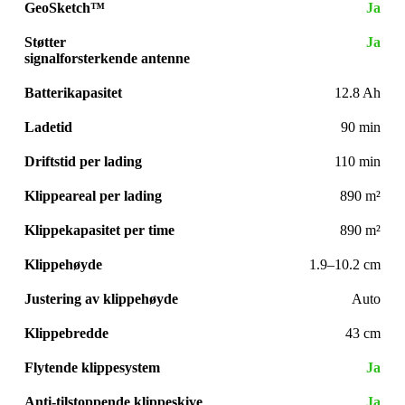
GeoSketch™
Ja
Støtter
Ja
signalforsterkende antenne
Batterikapasitet
12.8 Ah
Ladetid
90 min
Driftstid per lading
110 min
Klippeareal per lading
890 m²
Klippekapasitet per time
890 m²
Klippehøyde
1.9–10.2 cm
Justering av klippehøyde
Auto
Klippebredde
43 cm
Flytende klippesystem
Ja
Anti-tilstoppende klippeskive
Ja