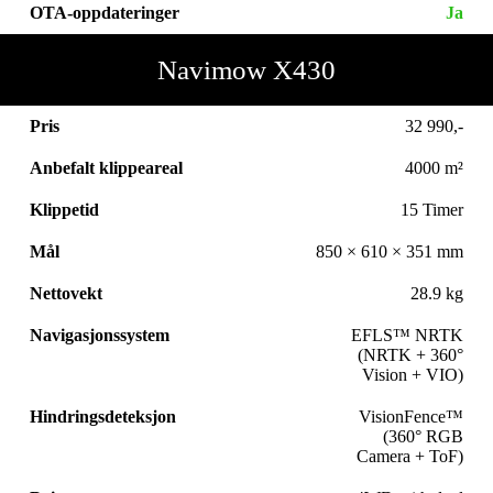
OTA-oppdateringer
Ja
Navimow X430
Pris
32 990,-
Anbefalt klippeareal
4000 m²
Klippetid
15 Timer
Mål
850 × 610 × 351 mm
Nettovekt
28.9 kg
Navigasjonssystem
EFLS™ NRTK
(NRTK + 360°
Vision + VIO)
Hindringsdeteksjon
VisionFence™
(360° RGB
Camera + ToF)