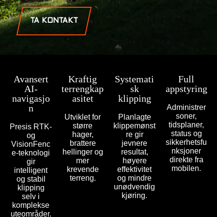
TA KONTAKT
Avansert
Kraftig
Systemati
Full
AI-
terrengkap
sk
appstyring
navigasjo
asitet
klipping
n
Administrer
soner,
Utviklet for
Planlagte
tidsplaner,
større
klippemønst
Presis RTK-
status og
hager,
re gir
og
sikkerhetsfu
brattere
jevnere
VisionFenc
nksjoner
hellinger og
resultat,
e-teknologi
direkte fra
mer
høyere
gir
mobilen.
krevende
effektivitet
intelligent
terreng.
og mindre
og stabil
unødvendig
klipping
kjøring.
selv i
komplekse
uteområder.