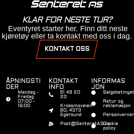
KLAR FOR NESTE TUR?
Eventyret starter her. Finn ditt neste
kjøretøy eller ta kontakt med oss i dag.
KONTAKT OSS
ÅPNINGSTI
KONTAKT
INFORMAS
DER
INFO
JON
Mandag -
51 49 20
Salgsbetingel
Fredag
20
07:00 -
Retur og
16:00
Krossmoveien
reklamasjon
80, 4373
Egersund
Personverner
Post@SenteretAS.no
Cookie
policy