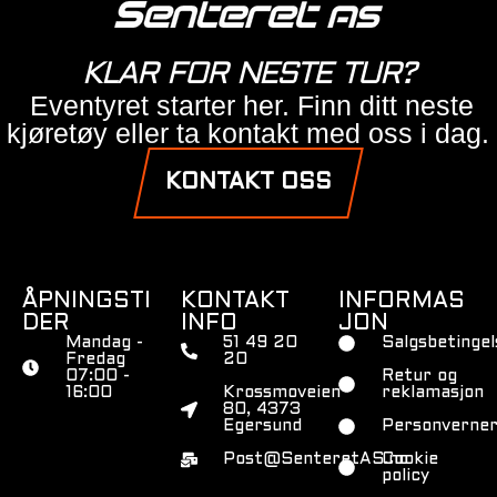
KLAR FOR NESTE TUR?
Eventyret starter her. Finn ditt neste
kjøretøy eller ta kontakt med oss i dag.
KONTAKT OSS
ÅPNINGSTI
KONTAKT
INFORMAS
DER
INFO
JON
Mandag -
51 49 20
Salgsbetingel
Fredag
20
07:00 -
Retur og
16:00
Krossmoveien
reklamasjon
80, 4373
Egersund
Personverner
Post@SenteretAS.no
Cookie
policy