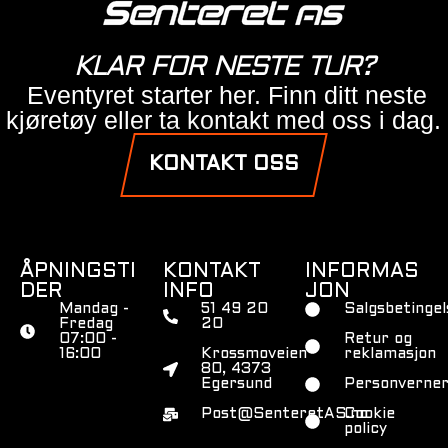
KLAR FOR NESTE TUR?
Eventyret starter her. Finn ditt neste
kjøretøy eller ta kontakt med oss i dag.
KONTAKT OSS
ÅPNINGSTI
KONTAKT
INFORMAS
DER
INFO
JON
Mandag -
51 49 20
Salgsbetingel
Fredag
20
07:00 -
Retur og
16:00
Krossmoveien
reklamasjon
80, 4373
Egersund
Personverner
Post@SenteretAS.no
Cookie
policy