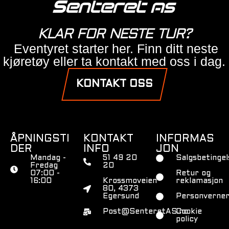
KLAR FOR NESTE TUR?
Eventyret starter her. Finn ditt neste
kjøretøy eller ta kontakt med oss i dag.
KONTAKT OSS
ÅPNINGSTI
KONTAKT
INFORMAS
DER
INFO
JON
Mandag -
51 49 20
Salgsbetingel
Fredag
20
07:00 -
Retur og
16:00
Krossmoveien
reklamasjon
80, 4373
Egersund
Personverner
Post@SenteretAS.no
Cookie
policy