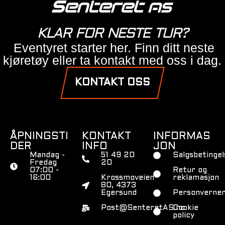
KLAR FOR NESTE TUR?
Eventyret starter her. Finn ditt neste
kjøretøy eller ta kontakt med oss i dag.
KONTAKT OSS
ÅPNINGSTI
KONTAKT
INFORMAS
DER
INFO
JON
Mandag -
51 49 20
Salgsbetingel
Fredag
20
07:00 -
Retur og
16:00
Krossmoveien
reklamasjon
80, 4373
Egersund
Personverner
Post@SenteretAS.no
Cookie
policy