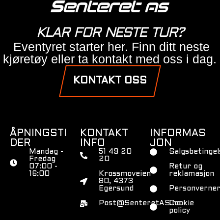
KLAR FOR NESTE TUR?
Eventyret starter her. Finn ditt neste
kjøretøy eller ta kontakt med oss i dag.
KONTAKT OSS
ÅPNINGSTI
KONTAKT
INFORMAS
DER
INFO
JON
Mandag -
51 49 20
Salgsbetingel
Fredag
20
07:00 -
Retur og
16:00
Krossmoveien
reklamasjon
80, 4373
Egersund
Personverner
Post@SenteretAS.no
Cookie
policy