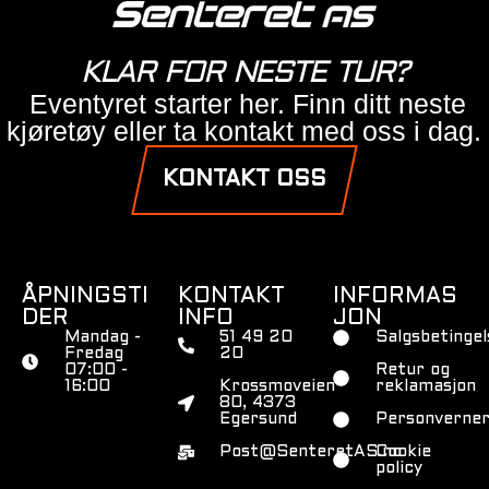
KLAR FOR NESTE TUR?
Eventyret starter her. Finn ditt neste
kjøretøy eller ta kontakt med oss i dag.
KONTAKT OSS
ÅPNINGSTI
KONTAKT
INFORMAS
DER
INFO
JON
Mandag -
51 49 20
Salgsbetingel
Fredag
20
07:00 -
Retur og
16:00
Krossmoveien
reklamasjon
80, 4373
Egersund
Personverner
Post@SenteretAS.no
Cookie
policy