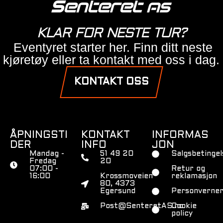
KLAR FOR NESTE TUR?
Eventyret starter her. Finn ditt neste
kjøretøy eller ta kontakt med oss i dag.
KONTAKT OSS
ÅPNINGSTI
KONTAKT
INFORMAS
DER
INFO
JON
Mandag -
51 49 20
Salgsbetingel
Fredag
20
07:00 -
Retur og
16:00
Krossmoveien
reklamasjon
80, 4373
Egersund
Personverner
Post@SenteretAS.no
Cookie
policy