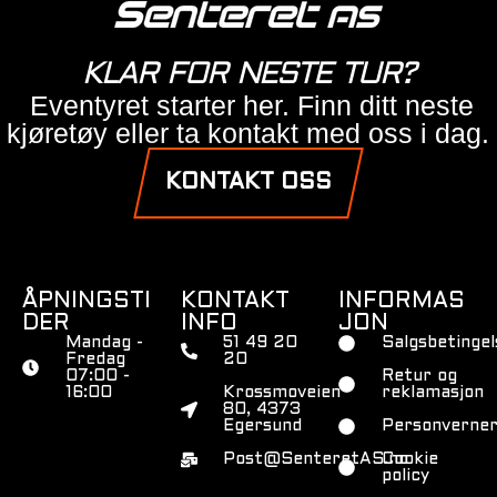
KLAR FOR NESTE TUR?
Eventyret starter her. Finn ditt neste
kjøretøy eller ta kontakt med oss i dag.
KONTAKT OSS
ÅPNINGSTI
KONTAKT
INFORMAS
DER
INFO
JON
Mandag -
51 49 20
Salgsbetingel
Fredag
20
07:00 -
Retur og
16:00
Krossmoveien
reklamasjon
80, 4373
Egersund
Personverner
Post@SenteretAS.no
Cookie
policy