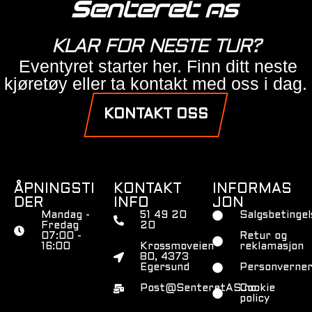
KLAR FOR NESTE TUR?
Eventyret starter her. Finn ditt neste
kjøretøy eller ta kontakt med oss i dag.
KONTAKT OSS
ÅPNINGSTI
KONTAKT
INFORMAS
DER
INFO
JON
Mandag -
51 49 20
Salgsbetingel
Fredag
20
07:00 -
Retur og
16:00
Krossmoveien
reklamasjon
80, 4373
Egersund
Personverner
Post@SenteretAS.no
Cookie
policy