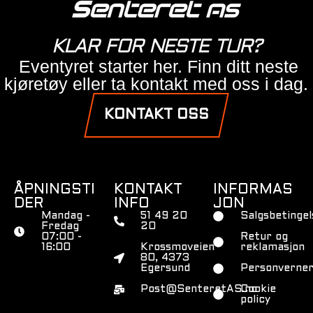
KLAR FOR NESTE TUR?
Eventyret starter her. Finn ditt neste
kjøretøy eller ta kontakt med oss i dag.
KONTAKT OSS
ÅPNINGSTI
KONTAKT
INFORMAS
DER
INFO
JON
Mandag -
51 49 20
Salgsbetingel
Fredag
20
07:00 -
Retur og
16:00
Krossmoveien
reklamasjon
80, 4373
Egersund
Personverner
Post@SenteretAS.no
Cookie
policy