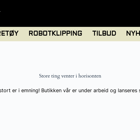
T
RETØY
ROBOTKLIPPING
TILBUD
NYH
Store ting venter i horisonten
tort er i emning! Butikken vår er under arbeid og lanseres 