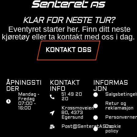
KLAR FOR NESTE TUR?
Eventyret starter her. Finn ditt neste
kjøretøy eller ta kontakt med oss i dag.
KONTAKT OSS
ÅPNINGSTI
KONTAKT
INFORMAS
DER
INFO
JON
Mandag -
51 49 20
Salgsbetingel
Fredag
20
07:00 -
Retur og
16:00
Krossmoveien
reklamasjon
80, 4373
Egersund
Personverner
Post@SenteretAS.no
Cookie
policy