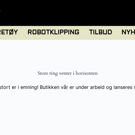
T
RETØY
ROBOTKLIPPING
TILBUD
NYH
Store ting venter i horisonten
tort er i emning! Butikken vår er under arbeid og lanseres 