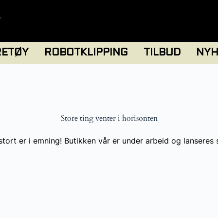
T
RETØY
ROBOTKLIPPING
TILBUD
NYH
Store ting venter i horisonten
tort er i emning! Butikken vår er under arbeid og lanseres 