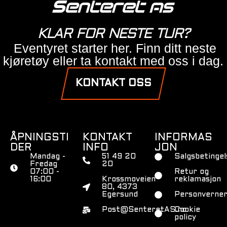
KLAR FOR NESTE TUR?
Eventyret starter her. Finn ditt neste
kjøretøy eller ta kontakt med oss i dag.
KONTAKT OSS
ÅPNINGSTI
KONTAKT
INFORMAS
DER
INFO
JON
Mandag -
51 49 20
Salgsbetingel
Fredag
20
07:00 -
Retur og
16:00
Krossmoveien
reklamasjon
80, 4373
Egersund
Personverner
Post@SenteretAS.no
Cookie
policy