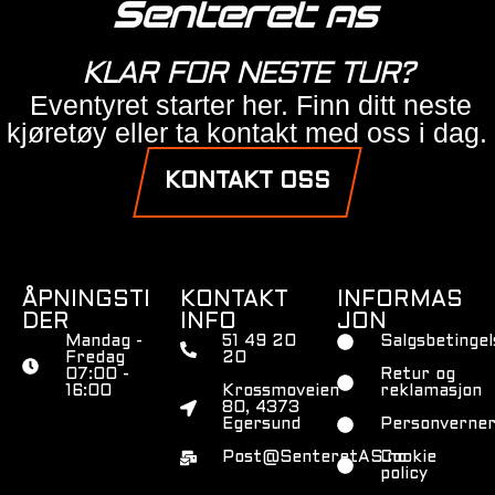
KLAR FOR NESTE TUR?
Eventyret starter her. Finn ditt neste
kjøretøy eller ta kontakt med oss i dag.
KONTAKT OSS
ÅPNINGSTI
KONTAKT
INFORMAS
DER
INFO
JON
Mandag -
51 49 20
Salgsbetingel
Fredag
20
07:00 -
Retur og
16:00
Krossmoveien
reklamasjon
80, 4373
Egersund
Personverner
Post@SenteretAS.no
Cookie
policy