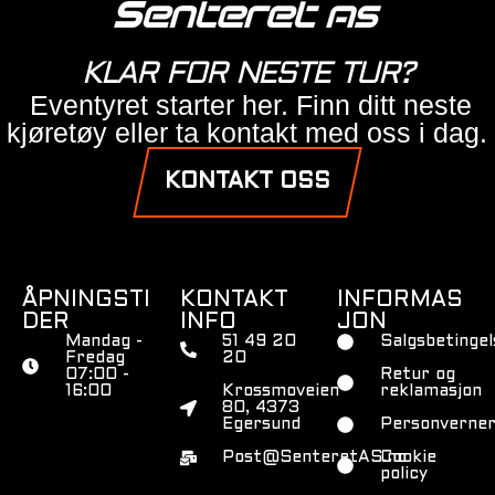
KLAR FOR NESTE TUR?
Eventyret starter her. Finn ditt neste
kjøretøy eller ta kontakt med oss i dag.
KONTAKT OSS
ÅPNINGSTI
KONTAKT
INFORMAS
DER
INFO
JON
Mandag -
51 49 20
Salgsbetingel
Fredag
20
07:00 -
Retur og
16:00
Krossmoveien
reklamasjon
80, 4373
Egersund
Personverner
Post@SenteretAS.no
Cookie
policy