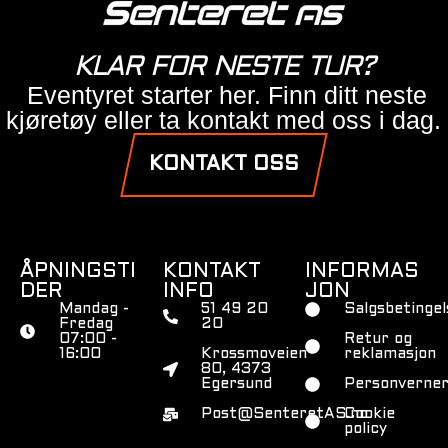
KLAR FOR NESTE TUR?
Eventyret starter her. Finn ditt neste
kjøretøy eller ta kontakt med oss i dag.
KONTAKT OSS
ÅPNINGSTI
KONTAKT
INFORMAS
DER
INFO
JON
Mandag -
51 49 20
Salgsbetingel
Fredag
20
07:00 -
Retur og
16:00
Krossmoveien
reklamasjon
80, 4373
Egersund
Personverner
Post@SenteretAS.no
Cookie
policy