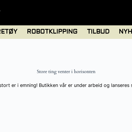
T
RETØY
ROBOTKLIPPING
TILBUD
NYH
Store ting venter i horisonten
tort er i emning! Butikken vår er under arbeid og lanseres 