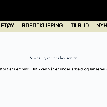
T
RETØY
ROBOTKLIPPING
TILBUD
NYH
Store ting venter i horisonten
tort er i emning! Butikken vår er under arbeid og lanseres 