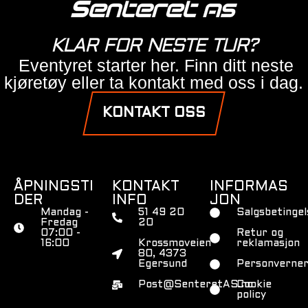
KLAR FOR NESTE TUR?
Eventyret starter her. Finn ditt neste
kjøretøy eller ta kontakt med oss i dag.
KONTAKT OSS
ÅPNINGSTI
KONTAKT
INFORMAS
DER
INFO
JON
Mandag -
51 49 20
Salgsbetingel
Fredag
20
07:00 -
Retur og
16:00
Krossmoveien
reklamasjon
80, 4373
Egersund
Personverner
Post@SenteretAS.no
Cookie
policy