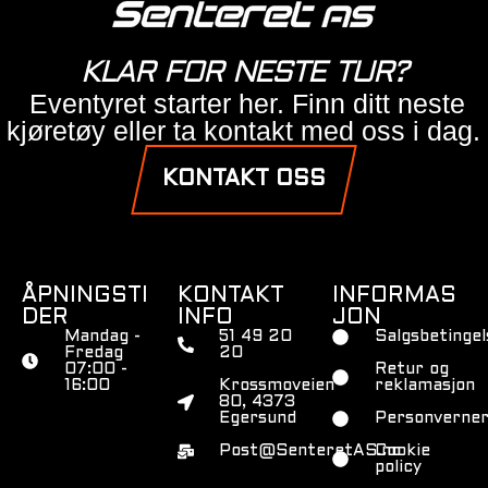
KLAR FOR NESTE TUR?
Eventyret starter her. Finn ditt neste
kjøretøy eller ta kontakt med oss i dag.
KONTAKT OSS
ÅPNINGSTI
KONTAKT
INFORMAS
DER
INFO
JON
Mandag -
51 49 20
Salgsbetingel
Fredag
20
07:00 -
Retur og
16:00
Krossmoveien
reklamasjon
80, 4373
Egersund
Personverner
Post@SenteretAS.no
Cookie
policy