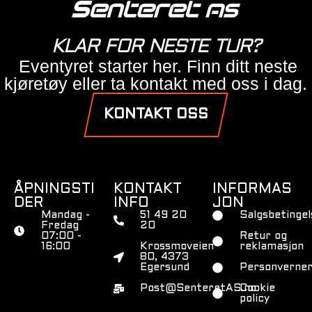
KLAR FOR NESTE TUR?
Eventyret starter her. Finn ditt neste
kjøretøy eller ta kontakt med oss i dag.
KONTAKT OSS
ÅPNINGSTI
KONTAKT
INFORMAS
DER
INFO
JON
Mandag -
51 49 20
Salgsbetingel
Fredag
20
07:00 -
Retur og
16:00
Krossmoveien
reklamasjon
80, 4373
Egersund
Personverner
Post@SenteretAS.no
Cookie
policy