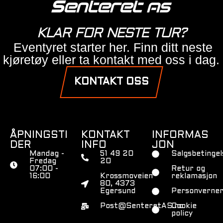
KLAR FOR NESTE TUR?
Eventyret starter her. Finn ditt neste
kjøretøy eller ta kontakt med oss i dag.
KONTAKT OSS
ÅPNINGSTI
KONTAKT
INFORMAS
DER
INFO
JON
Mandag -
51 49 20
Salgsbetingel
Fredag
20
07:00 -
Retur og
16:00
Krossmoveien
reklamasjon
80, 4373
Egersund
Personverner
Post@SenteretAS.no
Cookie
policy