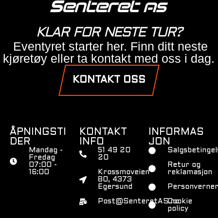
KLAR FOR NESTE TUR?
Eventyret starter her. Finn ditt neste
kjøretøy eller ta kontakt med oss i dag.
KONTAKT OSS
ÅPNINGSTI
KONTAKT
INFORMAS
DER
INFO
JON
Mandag -
51 49 20
Salgsbetingel
Fredag
20
07:00 -
Retur og
16:00
Krossmoveien
reklamasjon
80, 4373
Egersund
Personverner
Post@SenteretAS.no
Cookie
policy