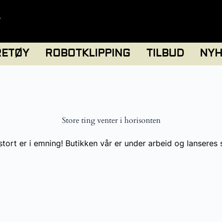
T
RETØY
ROBOTKLIPPING
TILBUD
NYH
Store ting venter i horisonten
tort er i emning! Butikken vår er under arbeid og lanseres 