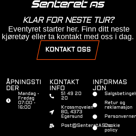
KLAR FOR NESTE TUR?
Eventyret starter her. Finn ditt neste
kjøretøy eller ta kontakt med oss i dag.
KONTAKT OSS
ÅPNINGSTI
KONTAKT
INFORMAS
DER
INFO
JON
Mandag -
51 49 20
Salgsbetingel
Fredag
20
07:00 -
Retur og
16:00
Krossmoveien
reklamasjon
80, 4373
Egersund
Personverner
Post@SenteretAS.no
Cookie
policy