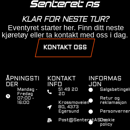
KLAR FOR NESTE TUR?
Eventyret starter her. Finn ditt neste
kjøretøy eller ta kontakt med oss i dag.
KONTAKT OSS
ÅPNINGSTI
KONTAKT
INFORMAS
DER
INFO
JON
Mandag -
51 49 20
Salgsbetingel
Fredag
20
07:00 -
Retur og
16:00
Krossmoveien
reklamasjon
80, 4373
Egersund
Personverner
Post@SenteretAS.no
Cookie
policy