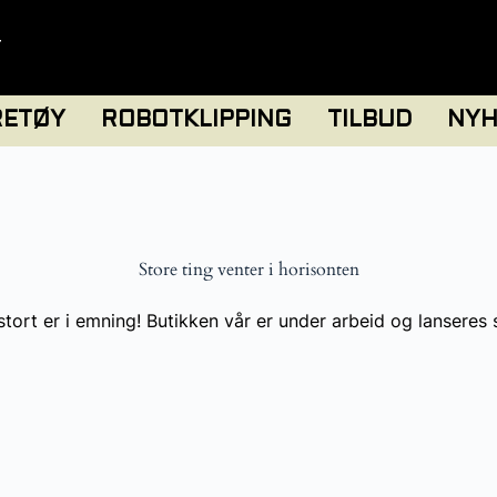
T
RETØY
ROBOTKLIPPING
TILBUD
NYH
Store ting venter i horisonten
tort er i emning! Butikken vår er under arbeid og lanseres 