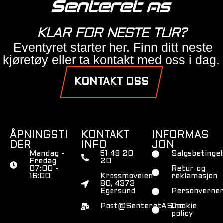
KLAR FOR NESTE TUR?
Eventyret starter her. Finn ditt neste
kjøretøy eller ta kontakt med oss i dag.
KONTAKT OSS
ÅPNINGSTI
KONTAKT
INFORMAS
DER
INFO
JON
Mandag -
51 49 20
Salgsbetingel
Fredag
20
07:00 -
Retur og
16:00
Krossmoveien
reklamasjon
80, 4373
Egersund
Personverner
Post@SenteretAS.no
Cookie
policy