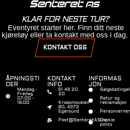
KLAR FOR NESTE TUR?
Eventyret starter her. Finn ditt neste
kjøretøy eller ta kontakt med oss i dag.
KONTAKT OSS
ÅPNINGSTI
KONTAKT
INFORMAS
DER
INFO
JON
Mandag -
51 49 20
Salgsbetingel
Fredag
20
07:00 -
Retur og
16:00
Krossmoveien
reklamasjon
80, 4373
Egersund
Personverner
Post@SenteretAS.no
Cookie
policy