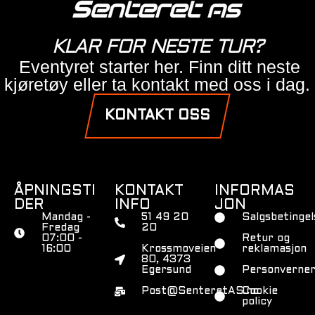
KLAR FOR NESTE TUR?
Eventyret starter her. Finn ditt neste
kjøretøy eller ta kontakt med oss i dag.
KONTAKT OSS
ÅPNINGSTI
KONTAKT
INFORMAS
DER
INFO
JON
Mandag -
51 49 20
Salgsbetingel
Fredag
20
07:00 -
Retur og
16:00
Krossmoveien
reklamasjon
80, 4373
Egersund
Personverner
Post@SenteretAS.no
Cookie
policy