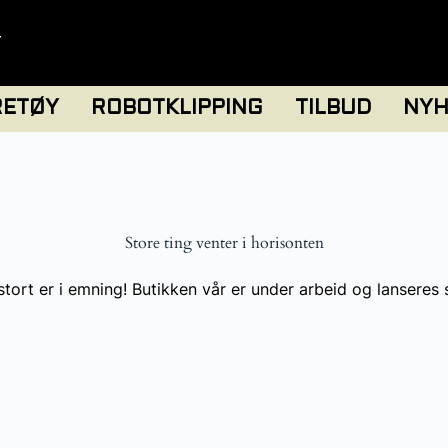
T
RETØY
ROBOTKLIPPING
TILBUD
NYH
Store ting venter i horisonten
tort er i emning! Butikken vår er under arbeid og lanseres 