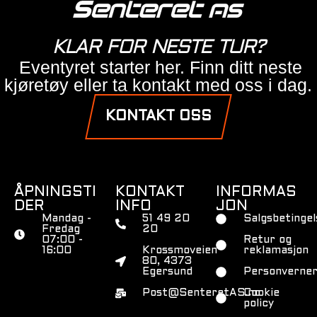
KLAR FOR NESTE TUR?
Eventyret starter her. Finn ditt neste
kjøretøy eller ta kontakt med oss i dag.
KONTAKT OSS
ÅPNINGSTI
KONTAKT
INFORMAS
DER
INFO
JON
Mandag -
51 49 20
Salgsbetingel
Fredag
20
07:00 -
Retur og
16:00
Krossmoveien
reklamasjon
80, 4373
Egersund
Personverner
Post@SenteretAS.no
Cookie
policy