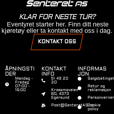
KLAR FOR NESTE TUR?
Eventyret starter her. Finn ditt neste
kjøretøy eller ta kontakt med oss i dag.
KONTAKT OSS
ÅPNINGSTI
KONTAKT
INFORMAS
DER
INFO
JON
Mandag -
51 49 20
Salgsbetingel
Fredag
20
07:00 -
Retur og
16:00
Krossmoveien
reklamasjon
80, 4373
Egersund
Personverner
Post@SenteretAS.no
Cookie
policy