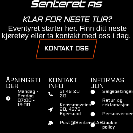
KLAR FOR NESTE TUR?
Eventyret starter her. Finn ditt neste
kjøretøy eller ta kontakt med oss i dag.
KONTAKT OSS
ÅPNINGSTI
KONTAKT
INFORMAS
DER
INFO
JON
Mandag -
51 49 20
Salgsbetingel
Fredag
20
07:00 -
Retur og
16:00
Krossmoveien
reklamasjon
80, 4373
Egersund
Personverner
Post@SenteretAS.no
Cookie
policy