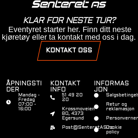
KLAR FOR NESTE TUR?
Eventyret starter her. Finn ditt neste
kjøretøy eller ta kontakt med oss i dag.
KONTAKT OSS
ÅPNINGSTI
KONTAKT
INFORMAS
DER
INFO
JON
Mandag -
51 49 20
Salgsbetingel
Fredag
20
07:00 -
Retur og
16:00
Krossmoveien
reklamasjon
80, 4373
Egersund
Personverner
Post@SenteretAS.no
Cookie
policy