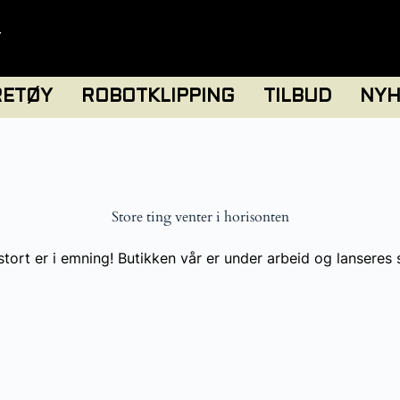
T
RETØY
ROBOTKLIPPING
TILBUD
NYH
Store ting venter i horisonten
tort er i emning! Butikken vår er under arbeid og lanseres 