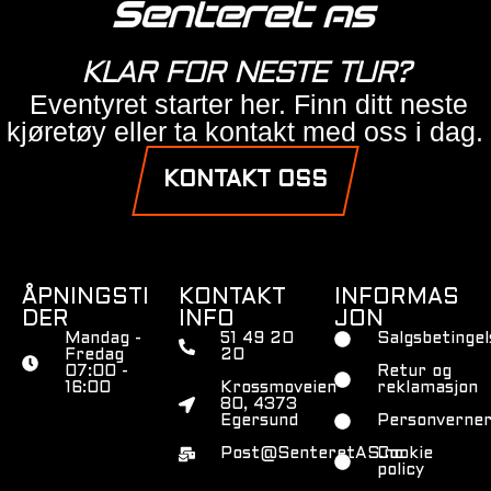
KLAR FOR NESTE TUR?
Eventyret starter her. Finn ditt neste
kjøretøy eller ta kontakt med oss i dag.
KONTAKT OSS
ÅPNINGSTI
KONTAKT
INFORMAS
DER
INFO
JON
Mandag -
51 49 20
Salgsbetingel
Fredag
20
07:00 -
Retur og
16:00
Krossmoveien
reklamasjon
80, 4373
Egersund
Personverner
Post@SenteretAS.no
Cookie
policy