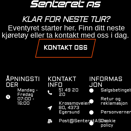
KLAR FOR NESTE TUR?
Eventyret starter her. Finn ditt neste
kjøretøy eller ta kontakt med oss i dag.
KONTAKT OSS
ÅPNINGSTI
KONTAKT
INFORMAS
DER
INFO
JON
Mandag -
51 49 20
Salgsbetingel
Fredag
20
07:00 -
Retur og
16:00
Krossmoveien
reklamasjon
80, 4373
Egersund
Personverner
Post@SenteretAS.no
Cookie
policy