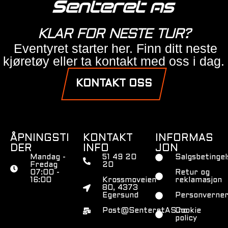
KLAR FOR NESTE TUR?
Eventyret starter her. Finn ditt neste
kjøretøy eller ta kontakt med oss i dag.
KONTAKT OSS
ÅPNINGSTI
KONTAKT
INFORMAS
DER
INFO
JON
Mandag -
51 49 20
Salgsbetingel
Fredag
20
07:00 -
Retur og
16:00
Krossmoveien
reklamasjon
80, 4373
Egersund
Personverner
Post@SenteretAS.no
Cookie
policy