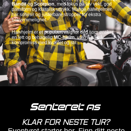
Bandit
og
Scorpion
, med fokus på lav vekt, god
passform og klassisk uttrykk. Mange halvhjelmer
har solvisir og justerbare stropper for ekstra
bekvemmelighet.
Halvhjelm er et populært valg for deg som ønsker
en lett og behagelig
MC-hjelm
, uten å gå på
kompromiss med kvalitet og stil.
KLAR FOR NESTE TUR?
Eventyret starter her. Finn ditt neste