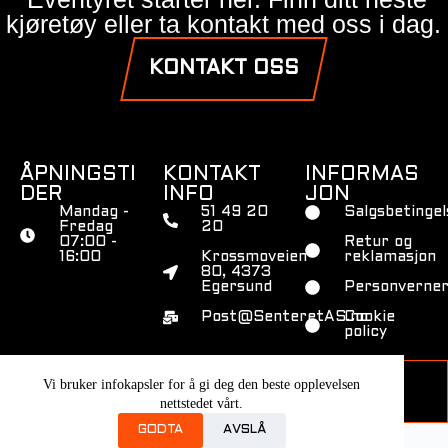
kjøretøy eller ta kontakt med oss i dag.
KONTAKT OSS
ÅPNINGSTI
KONTAKT
INFORMAS
DER
INFO
JON
Mandag -
51 49 20
Salgsbetingel
Fredag
20
07:00 -
Retur og
16:00
Krossmoveien
reklamasjon
80, 4373
Egersund
Personverner
Post@SenteretAS.no
Cookie
policy
© 2026 Younic. All Rights Reserved.
Vi bruker infokapsler for å gi deg den beste opplevelsen
nettstedet vårt.
GODTA
AVSLÅ