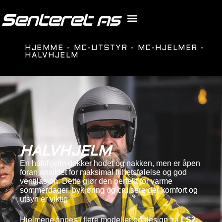
HJEMME
-
MC-UTSTYR
-
MC-HJELMER
-
HALVHJELM
HALVHJELM
En halvhjelm dekker hodet og nakken, men er åpen
foran ansiktet for maksimal frihetsfølelse og god
ventilasjon. Dette gjør den perfekt for varme
sommerdager, bykjøring og cruisere der komfort og
utsyn er viktig.
Hjelmene finnes i flere modeller og design fra
LS2,