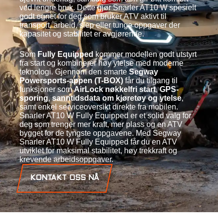
ved lengre bruk. Dette gjør Snarler AT10 W spesielt
godt egnet for deg som bruker ATV aktivt til
transport, arbeid, slep eller tunge oppgaver der
kapasitet og stabilitet er avgjørende.
Som
Fully Equipped
kommer modellen godt utstyrt
fra start og kombinerer høy ytelse med moderne
teknologi. Gjennom den smarte
Segway
Powersports-appen (T-BOX)
får du tilgang til
funksjoner som
AirLock nøkkelfri start
,
GPS-
sporing
,
sanntidsdata om kjøretøy og ytelse
,
samt enkel serviceoversikt direkte fra mobilen.
Snarler AT10 W Fully Equipped er et solid valg for
deg som trenger mer kraft, mer plass og en ATV
bygget for de tyngste oppgavene. Med Segway
Snarler AT10 W Fully Equipped får du en ATV
utviklet for maksimal stabilitet, høy trekkraft og
krevende arbeidsoppgaver.
KONTAKT OSS NÅ