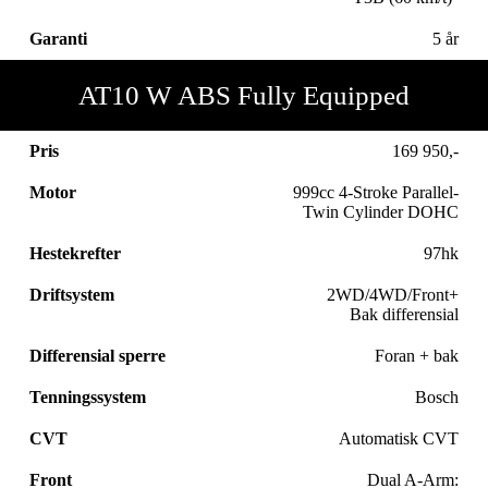
Garanti
5 år
AT10 W ABS Fully Equipped
Pris
169 950,-
Motor
999cc 4-Stroke Parallel-
Twin Cylinder DOHC
Hestekrefter
97hk
Driftsystem
2WD/4WD/Front+
Bak differensial
Differensial sperre
Foran + bak
Tenningssystem
Bosch
CVT
Automatisk CVT
Front
Dual A-Arm: