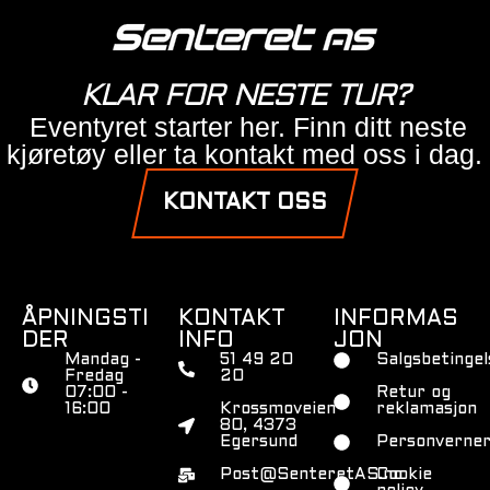
KLAR FOR NESTE TUR?
Eventyret starter her. Finn ditt neste
kjøretøy eller ta kontakt med oss i dag.
KONTAKT OSS
ÅPNINGSTI
KONTAKT
INFORMAS
DER
INFO
JON
Mandag -
51 49 20
Salgsbetingel
Fredag
20
07:00 -
Retur og
16:00
Krossmoveien
reklamasjon
80, 4373
Egersund
Personverner
Post@SenteretAS.no
Cookie