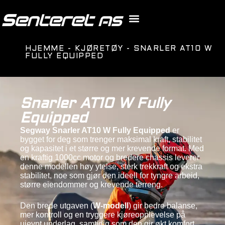
HJEMME
-
KJØRETØY
-
SNARLER AT10 W
FULLY EQUIPPED
Snarler AT10 W Fully
Equipped
Segway Snarler AT10 W Fully Equipped
er
bygget for deg som trenger maksimal kraft, stabilitet
og kapasitet i et større og mer krevende format. Med
en kraftig 1000cc motor og bredere chassis leverer
denne modellen høy ytelse, sterk trekkraft og ekstra
stabilitet, noe som gjør den ideell for tyngre arbeid,
større eiendommer og krevende terreng.
Den brede utgaven (
W-modell
) gir bedre balanse,
mer kontroll og en tryggere kjøreopplevelse på
ujevnt underlag, samtidig som den gir økt komfort