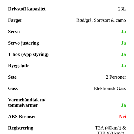
Drivstoff kapasitet
23L
Farger
Rød/grå, Sort/sort & camo
Servo
Ja
Servo justering
Ja
T-box (App styring)
Ja
Ryggstøtte
Ja
Sete
2 Personer
Gass
Elektronisk Gass
Varmehåndtak m/
tommelvarmer
Ja
ABS Bremser
Nei
Registrering
T3A (40km/t) &
T3B (60 km/t)