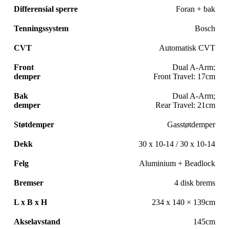
Differensial sperre
Foran + bak
Tenningssystem
Bosch
CVT
Automatisk CVT
Front
Dual A-Arm:
demper
Front Travel: 17cm
Bak
Dual A-Arm;
demper
Rear Travel: 21cm
Støtdemper
Gasstøtdemper
Dekk
30 x 10-14 / 30 x 10-14
Felg
Aluminium + Beadlock
Bremser
4 disk brems
L x B x H
234 x 140 × 139cm
Akselavstand
145cm