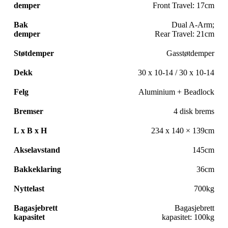
demper
Front Travel: 17cm
Bak
Dual A-Arm;
demper
Rear Travel: 21cm
Støtdemper
Gasstøtdemper
Dekk
30 x 10-14 / 30 x 10-14
Felg
Aluminium + Beadlock
Bremser
4 disk brems
L x B x H
234 x 140 × 139cm
Akselavstand
145cm
Bakkeklaring
36cm
Nyttelast
700kg
Bagasjebrett
Bagasjebrett
kapasitet
kapasitet: 100kg