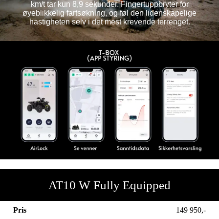
km/t tar kun 8,9 sekunder. Fingertuppbryter for
øyeblikkelig fartsøkning, og føl den lidenskapelige
hastigheten selv i det mest krevende terrenget.
AT10 W Fully Equipped
Pris
149 950,-